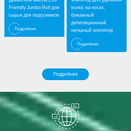
Friendly Jumbo Roll для
волос на ногах,
сырья для подгузников
бумажный
депиляционный
Подробнее
нетканый эпилятор
Подробнее
Подробнее