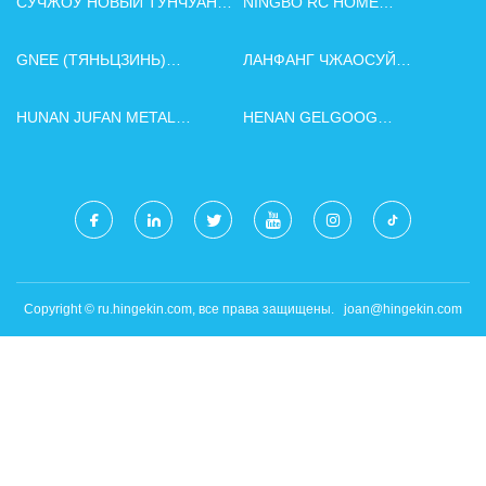
СУЧЖОУ НОВЫЙ ТУНЧУАН
NINGBO RC HOME
АВТО ВОЗДУХ -
FURNITURE CO., LTD.
КОНДИЦИОНЕР КО, ООО
GNEE (ТЯНЬЦЗИНЬ)
ЛАНФАНГ ЧЖАОСУЙ
МНОГОНАЦИОНАЛЬНАЯ
ТЕМПЕРАТУРА КАБЕЛЬ
ТОРГОВАЯ КОМПАНИЯ, ООО
КОМПАНИЯ, ООО
HUNAN JUFAN METAL
HENAN GELGOOG
MATERIAL CO., LTD
MACHINERY CO.,LTD
Copyright © ru.hingekin.com, все права защищены.
joan@hingekin.com