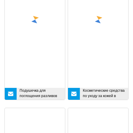
одежда En1073
Подушечка для
Косметические средства
поглощения разливов
по уходу за кожей в
опасных химикатов
машине для
наполнения и
запечатывания туб