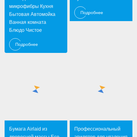
микрофибры Кухня
Подробнее
Бытовая Автомойка
Ванная комната
Блюдо Чистое
Подробнее
Бумага Airlaid из
Профессиональный
древесной массы Eco
эпилятор для удаления