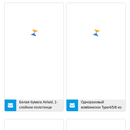
автомобильное
полотенце из
микрофибры ткань для
чистки автомобиля из
микрофибры
Белая бумага Airlaid, 1-
Одноразовый
слойное полотенце
комбинезон Type4/5/6 из
Gust, льняное полотно,
нетканого материала
как салфетки,
SMS с
папиросная бумага
термосвариваемыми
лентами Защитная